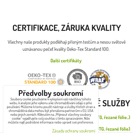
CERTIFIKACE, ZÁRUKA KVALITY
Všechny naše produkty podléhají přísným testům a nesou světově
uznávanou pečeť kvality Oeko-Tex Standard 100.
Další certifikáty
Předvolby soukromí
Soubory cookie používáme k vylepšení vaší návštěvy tohoto
DOPLŇKOVÉ SLUŽBY
webu, k analýze jeho výkonu a ke shromažďování údajů o jeho
používání. Můžeme k tomu použít nástroje a služby třetích stran a
shromážděná data mohou být přenášena partnerům v EU, USA
nebo jiných zemích. Kliknutím na „Přijmout všechny soubory
Zákazkový potisk od 1 do 30ks (DTG, řezané fólie..)
cookie“ vyjadřujete svůj souhlas s tímto zpracováním. Níže
můžete najít podrobné informace nebo upravit své preference.
Velkoodběr potisk (sítotisk, výšivka, DTG, řezané fólie)
Zásady ochrany soukromí