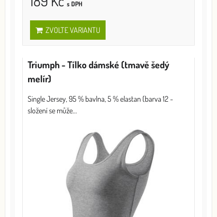
189 Kč
s DPH
ZVOLTE VARIANTU
Triumph - Tílko dámské (tmavě šedý
melír)
Single Jersey, 95 % bavlna, 5 % elastan (barva 12 -
složení se může...