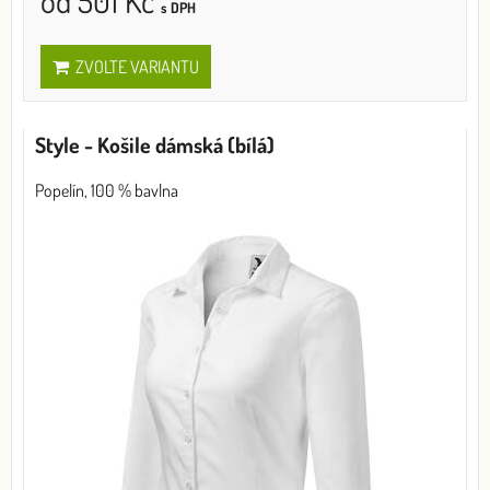
od 501 Kč
s DPH
ZVOLTE VARIANTU
Style - Košile dámská (bílá)
Popelín, 100 % bavlna