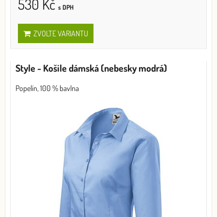
530 Kč
s DPH
ZVOLTE VARIANTU
Style - Košile dámská (nebesky modrá)
Popelín, 100 % bavlna