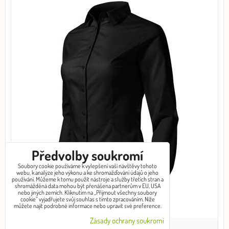
Předvolby soukromí
Soubory cookie používáme k vylepšení vaší návštěvy tohoto
webu, k analýze jeho výkonu a ke shromažďování údajů o jeho
používání. Můžeme k tomu použít nástroje a služby třetích stran a
shromážděná data mohou být přenášena partnerům v EU, USA
nebo jiných zemích. Kliknutím na „Přijmout všechny soubory
cookie“ vyjadřujete svůj souhlas s tímto zpracováním. Níže
můžete najít podrobné informace nebo upravit své preference.
Zásady ochrany soukromí