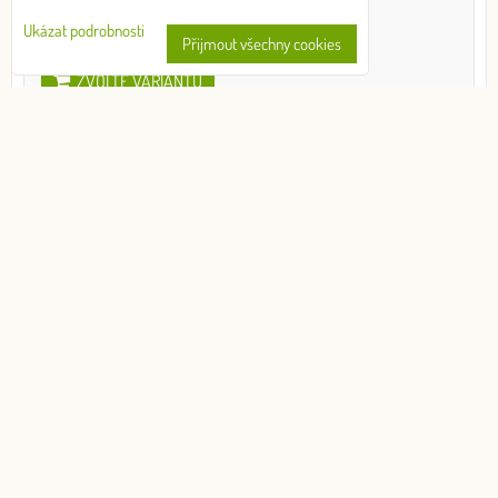
530 Kč
s DPH
Ukázat podrobnosti
Přijmout všechny cookies
ZVOLTE VARIANTU
Style LS - Košile dámská (červená)
Popelín, 100 % bavlna