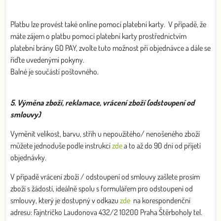
Platbu lze provést také online pomocí platební karty. V případě, že
máte zájem o platbu pomocí platební karty prostřednictvím
platební brány GO PAY, zvolte tuto možnost při objednávce a dále se
řiďte uvedenými pokyny.
Balné je součástí poštovného.
5. Výměna zboží, reklamace, vrácení zboží (odstoupení od
smlouvy)
Vyměnit velikost, barvu, střih u nepoužitého/ nenošeného zboží
můžete jednoduše podle instrukcí
zde
a to až do 90 dní od přijetí
objednávky.
V případě vrácení zboží / odstoupení od smlouvy zašlete prosím
zboží s žádostí, ideálně spolu s formulářem pro odstoupení od
smlouvy, který je dostupný v odkazu
zde
na korespondenční
adresu: Fajntričko Laudonova 432/2 10200 Praha Štěrboholy tel.