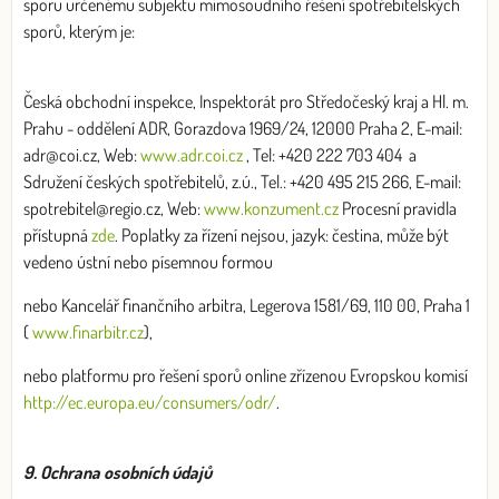
sporu určenému subjektu mimosoudního řešení spotřebitelských
sporů, kterým je:
Česká obchodní inspekce, Inspektorát pro Středočeský kraj a Hl. m.
Prahu - oddělení ADR, Gorazdova 1969/24, 12000 Praha 2, E-mail:
adr@coi.cz, Web:
www.adr.coi.cz
, Tel: +420 222 703 404 a
Sdružení českých spotřebitelů, z.ú., Tel.: +420 495 215 266, E-mail:
spotrebitel@regio.cz, Web:
www.konzument.cz
Procesní pravidla
přístupná
zde
. Poplatky za řízení nejsou, jazyk: čestina, může být
vedeno ústní nebo písemnou formou
nebo Kancelář finančního arbitra, Legerova 1581/69, 110 00, Praha 1
(
www.finarbitr.cz
),
nebo platformu pro řešení sporů online zřízenou Evropskou komisí
http://ec.europa.e­u/consumers/odr/
.
9. Ochrana osobních údajů