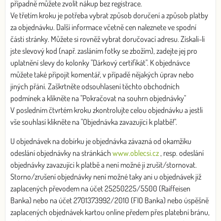
případně můžete zvolit nákup bez registrace.
Ve třetím kroku je potřeba vybrat způsob doručení a způsob platby
za objednávku. Další informace včetně cen naleznete ve spodní
části stránky. Můžete si rovněž vybrat doručovací adresu. Získali-li
jste slevový kod (např. zasláním fotky se zbožím), zadejte jej pro
uplatnění slevy do kolonky "Dárkový certifikát". K objednávce
můžete také připojit komentář, v případě nějakých úprav nebo
jiných přání. Zaškrtněte odsouhlasení těchto obchodních
podmínek a klikněte na "Pokračovat na souhrn objednávky"
V posledním čtvrtém kroku zkontrolujte celou objednávku a jestli
vše souhlasí klikněte na "Objednávka zavazujíci k platbě!".
U objednávek na dobírku je objednávka závazná od okamžiku
odeslání objednávky na stránkách
www.oblecsi.cz
, resp. odeslání
objednávky zavazujíci k platbě a není možné ji zrušit/stornovat.
Storno/zrušení objednávky není možné taky ani u objednávek již
zaplacených převodem na účet 25250225/5500 (Raiffeisen
Banka) nebo na účet 2701373992/2010 (FIO Banka) nebo úspěšně
zaplacených objednávek kartou online předem přes platební bránu,