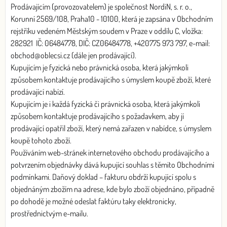
Prodávajícím (provozovatelem) je společnost NordiN, s. r. o.,
Korunní 2569/108, Praha10 - 10100, která je zapsána v Obchodním
rejstříku vedeném Městským soudem v Praze v oddílu C, vložka:
282921 IČ: 06484778, DIČ: CZ06484778, +420775 973 797, e-mail:
obchod@oblecsi.cz (dále jen prodávající).
Kupujícím je fyzická nebo právnická osoba, která jakýmkoli
způsobem kontaktuje prodávajícího s úmyslem koupě zboží, které
prodávající nabízí.
Kupujícím je i každá fyzická či právnická osoba, která jakýmkoli
způsobem kontaktuje prodávajícího s požadavkem, aby jí
prodávající opatřil zboží, který nemá zařazen v nabídce, s úmyslem
koupě tohoto zboží.
Používáním web-stránek internetového obchodu prodávajícího a
potvrzením objednávky dává kupující souhlas s těmito Obchodními
podmínkami. Daňový doklad – fakturu obdrží kupující spolu s
objednáným zbožím na adrese, kde bylo zboží objednáno, případně
po dohodě je možné odeslat faktúru taky elektronicky,
prostřednictvým e-mailu.