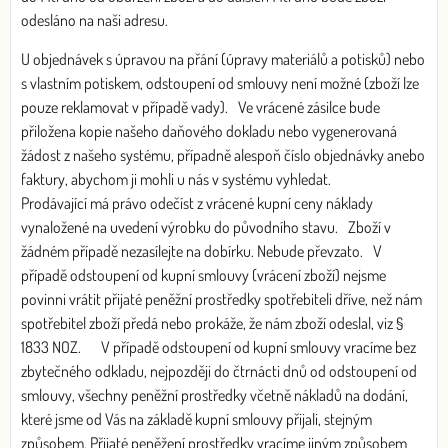
odesláno na naši adresu.
U objednávek s úpravou na přání (úpravy materiálů a potisků) nebo
s vlastním potiskem, odstoupení od smlouvy není možné (zboží lze
pouze reklamovat v případě vady). Ve vrácené zásilce bude
přiložena kopie našeho daňového dokladu nebo vygenerovaná
žádost z našeho systému, případně alespoň číslo objednávky anebo
faktury, abychom ji mohli u nás v systému vyhledat.
Prodávající má právo odečíst z vrácené kupní ceny náklady
vynaložené na uvedení výrobku do původního stavu. Zboží v
žádném případě nezasílejte na dobírku. Nebude převzato. V
případě odstoupení od kupní smlouvy (vrácení zboží) nejsme
povinni vrátit přijaté peněžní prostředky spotřebiteli dříve, než nám
spotřebitel zboží předá nebo prokáže, že nám zboží odeslal, viz §
1833 NOZ. V případě odstoupení od kupní smlouvy vracíme bez
zbytečného odkladu, nejpozději do čtrnácti dnů od odstoupení od
smlouvy, všechny peněžní prostředky včetně nákladů na dodání,
které jsme od Vás na základě kupní smlouvy přijali, stejným
způsobem. Přijaté peněžení prostředky vracíme jiným způsobem