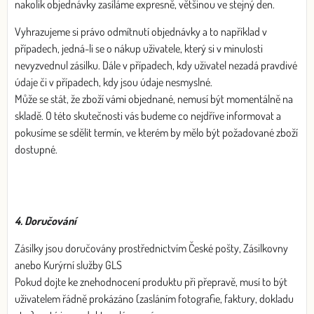
nakolik objednávky zasíláme expresně, většinou ve stejný den.
Vyhrazujeme si právo odmítnutí objednávky a to například v
případech, jedná-li se o nákup uživatele, který si v minulosti
nevyzvednul zásilku. Dále v případech, kdy uživatel nezadá pravdivé
údaje či v případech, kdy jsou údaje nesmyslné.
Může se stát, že zboží vámi objednané, nemusí být momentálně na
skladě. O této skutečnosti vás budeme co nejdříve informovat a
pokusíme se sdělit termín, ve kterém by mělo být požadované zboží
dostupné.
4. Doručování
Zásilky jsou doručovány prostřednictvím České pošty, Zásilkovny
anebo Kurýrní služby GLS
Pokud dojte ke znehodnocení produktu při přepravě, musí to být
uživatelem řádně prokázáno (zasláním fotografie, faktury, dokladu