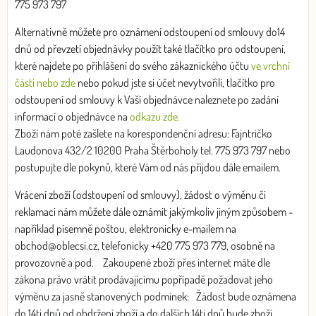
775 973 797
Alternativně můžete pro oznámení odstoupení od smlouvy do14
dnů od převzetí objednávky použít také tlačítko pro odstoupení,
které najdete po přihlášení do svého zákaznického účtu
ve vrchní
části nebo zde
nebo pokud jste si účet nevytvořili, tlačítko pro
odstoupení od smlouvy k Vaší objednávce naleznete po zadání
informací o objednávce na
odkazu zde.
Zboží nám poté zašlete na korespondenční adresu: Fajntričko
Laudonova 432/2 10200 Praha Štěrboholy tel. 775 973 797 nebo
postupujte dle pokynů, které Vám od nás přijdou dále emailem.
Vrácení zboží (odstoupení od smlouvy), žádost o výměnu či
reklamaci nám můžete dále oznámit jakýmkoliv jiným způsobem -
například písemně poštou, elektronicky e-mailem na
obchod@oblecsi.cz, telefonicky +420 775 973 779, osobně na
provozovně a pod. Zakoupené zboží přes internet máte dle
zákona právo vrátit prodávajícímu popřípadě požadovat jeho
výměnu za jasně stanovených podmínek: Žádost bude oznámena
do 14ti dnů od obdržení zboží a do dalších 14ti dnů bude zboží