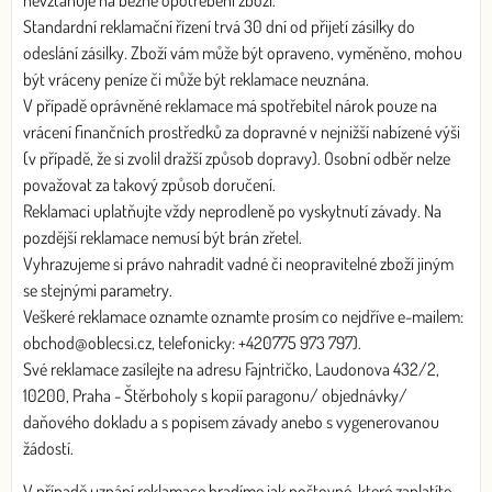
nevztahuje na běžné opotřebení zboží.
Standardní reklamační řízení trvá 30 dní od přijetí zásilky do
odeslání zásilky. Zboží vám může být opraveno, vyměněno, mohou
být vráceny peníze či může být reklamace neuznána.
V případě oprávněné reklamace má spotřebitel nárok pouze na
vrácení finančních prostředků za dopravné v nejnižší nabízené výši
(v případě, že si zvolil dražší způsob dopravy). Osobní odběr nelze
považovat za takový způsob doručení.
Reklamaci uplatňujte vždy neprodleně po vyskytnutí závady. Na
pozdější reklamace nemusí být brán zřetel.
Vyhrazujeme si právo nahradit vadné či neopravitelné zboží jiným
se stejnými parametry.
Veškeré reklamace oznamte oznamte prosím co nejdříve e-mailem:
obchod@oblecsi.cz, telefonicky: +420775 973 797).
Své reklamace zasílejte na adresu Fajntričko, Laudonova 432/2,
10200, Praha - Štěrboholy s kopií paragonu/ objednávky/
daňového dokladu a s popisem závady anebo s vygenerovanou
žádostí.
V případě uznání reklamace hradíme jak poštovné, které zaplatíte