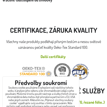
Vrácení/Odstoupení od smlouvy
CERTIFIKACE, ZÁRUKA KVALITY
Všechny naše produkty podléhají přísným testům a nesou světově
uznávanou pečeť kvality Oeko-Tex Standard 100.
Další certifikáty
Předvolby soukromí
Soubory cookie používáme k vylepšení vaší návštěvy tohoto
DOPLŇKOVÉ SLUŽBY
webu, k analýze jeho výkonu a ke shromažďování údajů o jeho
používání. Můžeme k tomu použít nástroje a služby třetích stran a
shromážděná data mohou být přenášena partnerům v EU, USA
nebo jiných zemích. Kliknutím na „Přijmout všechny soubory
Zákazkový potisk od 1 do 30ks (DTG, řezané fólie..)
cookie“ vyjadřujete svůj souhlas s tímto zpracováním. Níže
můžete najít podrobné informace nebo upravit své preference.