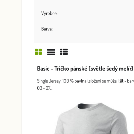
Výrobce:
Barva:
Mřížka
Seznam
Tabulka
Basic - Tričko pánské (světle šedý melír)
Single Jersey, 100 % bavlna (složení se může lišit - bar
03 - 97...