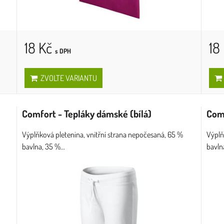
18 Kč
18
s DPH
ZVOLTE VARIANTU
Comfort - Tepláky dámské (bílá)
Comf
Výplňková pletenina, vnitřní strana nepočesaná, 65 %
Výplň
bavlna, 35 %...
bavlna