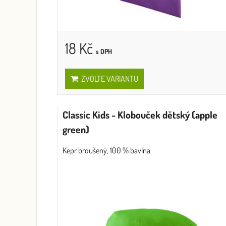
18 Kč
s DPH
ZVOLTE VARIANTU
Classic Kids - Klobouček dětský (apple
green)
Kepr broušený, 100 % bavlna