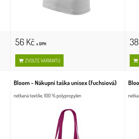
56 Kč
38
s DPH
ZVOLTE VARIANTU
Bloom - Nákupní taška unisex (fuchsiová)
Bloo
netkaná textilie, 100 % polypropylen
netka