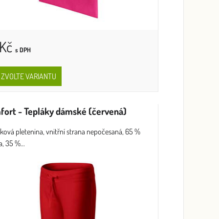
 Kč
s DPH
ZVOLTE VARIANTU
ort - Tepláky dámské (červená)
ková pletenina, vnitřní strana nepočesaná, 65 %
, 35 %...