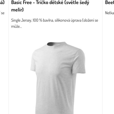
ná)
Basic Free - Tričko dětské (světle šedý
Beet
melír)
 se
Netka
Single Jersey, 100 % bavlna, silikonová úprava (složení se
může...