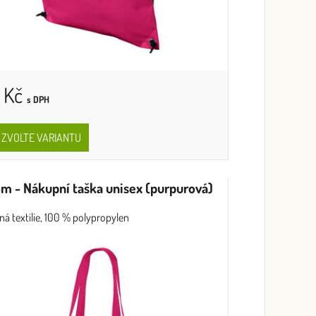
 Kč
s DPH
ZVOLTE VARIANTU
m - Nákupní taška unisex (purpurová)
ná textilie, 100 % polypropylen