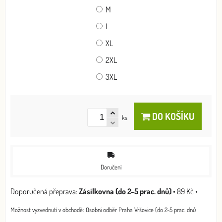
M
L
XL
2XL
3XL
DO KOŠÍKU
ks
Doručení
Zásilkovna (do 2-5 prac. dnů)
•
89 Kč
•
Osobní odběr Praha Vršovice (do 2-5 prac. dnů