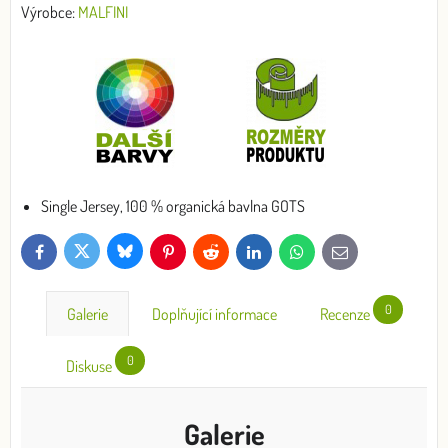
Výrobce:
MALFINI
Single Jersey, 100 % organická bavlna GOTS
Bluesky
Twitter
Facebook
Pinterest
Reddit
LinkedIn
WhatsApp
E-
mail
0
Galerie
Doplňující informace
Recenze
0
Diskuse
Galerie