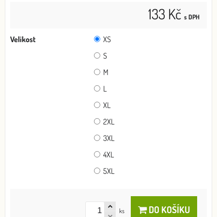
133 Kč
s DPH
Velikost
XS
S
M
L
XL
2XL
3XL
4XL
5XL
DO KOŠÍKU
ks