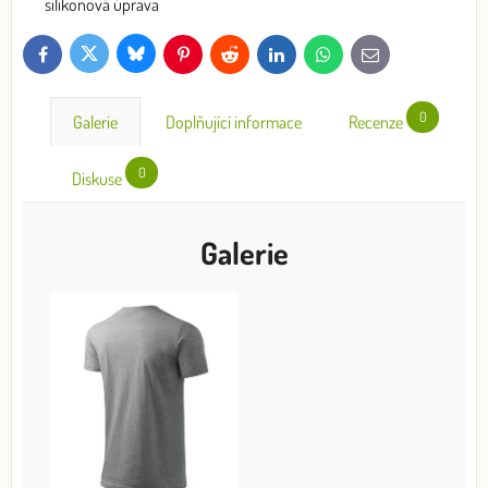
silikonová úprava
Bluesky
Twitter
Facebook
Pinterest
Reddit
LinkedIn
WhatsApp
E-
mail
0
Galerie
Doplňující informace
Recenze
0
Diskuse
Galerie