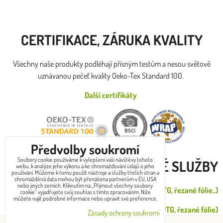
CERTIFIKACE, ZÁRUKA KVALITY
Všechny naše produkty podléhají přísným testům a nesou světově
uznávanou pečeť kvality Oeko-Tex Standard 100.
Další certifikáty
Předvolby soukromí
Soubory cookie používáme k vylepšení vaší návštěvy tohoto
DOPLŇKOVÉ SLUŽBY
webu, k analýze jeho výkonu a ke shromažďování údajů o jeho
používání. Můžeme k tomu použít nástroje a služby třetích stran a
shromážděná data mohou být přenášena partnerům v EU, USA
nebo jiných zemích. Kliknutím na „Přijmout všechny soubory
Zákazkový potisk od 1 do 30ks (DTG, řezané fólie..)
cookie“ vyjadřujete svůj souhlas s tímto zpracováním. Níže
můžete najít podrobné informace nebo upravit své preference.
Velkoodběr potisk (sítotisk, výšivka, DTG, řezané fólie)
Zásady ochrany soukromí