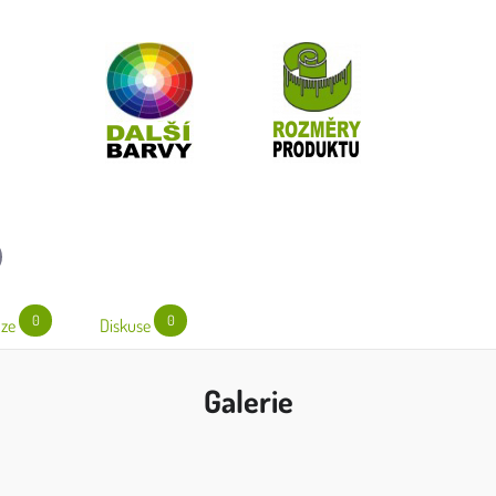
l
0
0
ze
Diskuse
Galerie