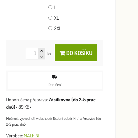
L
XL
2XL
DO KOŠÍKU
ks
Doručení
Zásilkovna (do 2-5 prac.
dnů)
•
89 Kč
•
Osobní odběr Praha Vršovice (do
2-5 prac. dnů
Výrobce:
MALFINI