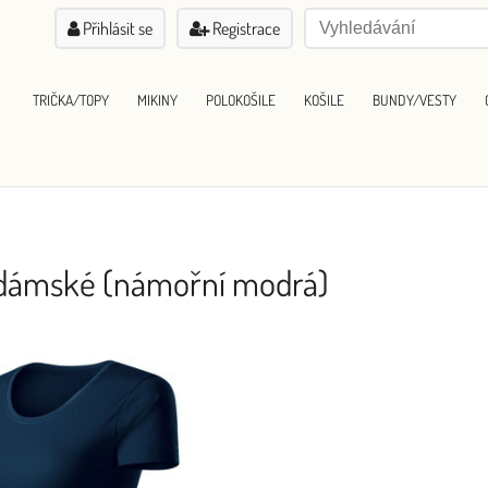
Přihlásit se
Registrace
TRIČKA/TOPY
MIKINY
POLOKOŠILE
KOŠILE
BUNDY/VESTY
o dámské (námořní modrá)