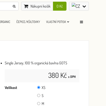
Nákupní košík
0 Kč
ORGANIC
ČEPICE/KŠILTOVKY
VLASTNÍ POTISK
Single Jersey, 100 % organická bavlna GOTS
380 Kč
s DPH
Velikost
XS
S
M