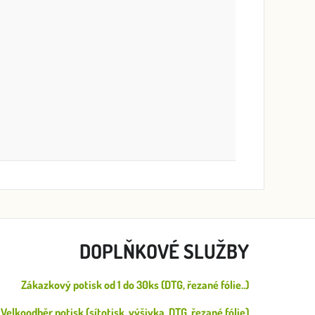
DOPLŇKOVÉ SLUŽBY
Zákazkový potisk od 1 do 30ks (DTG, řezané fólie..)
Velkoodběr potisk (sítotisk, výšivka, DTG, řezané fólie)