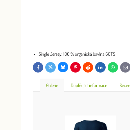
Single Jersey, 100 % organická bavlna GOTS
Bluesky
Twitter
Facebook
Pinterest
Reddit
LinkedIn
WhatsApp
E-
mai
Galerie
Doplňující informace
Recen