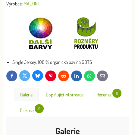
Výrobce:
MALFINI
Single Jersey, 100 % organická bavlna GOTS
Bluesky
Twitter
Facebook
Pinterest
Reddit
LinkedIn
WhatsApp
E-
mail
0
Galerie
Doplňující informace
Recenze
0
Diskuse
Galerie