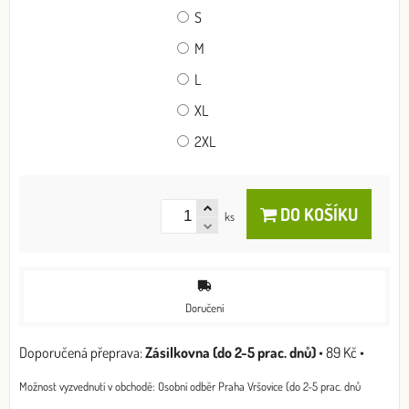
S
M
L
XL
2XL
DO KOŠÍKU
ks
Doručení
Zásilkovna (do 2-5 prac. dnů)
•
89 Kč
•
Osobní odběr Praha Vršovice (do 2-5 prac. dnů