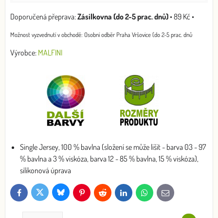
Zásilkovna (do 2-5 prac. dnů)
•
89 Kč
•
Osobní odběr Praha Vršovice (do 2-5 prac. dnů
Výrobce:
MALFINI
Single Jersey, 100 % bavlna (složení se může lišit - barva 03 - 97
% bavlna a 3 % viskóza, barva 12 - 85 % bavlna, 15 % viskóza),
silikonová úprava
Bluesky
Twitter
Facebook
Pinterest
Reddit
LinkedIn
WhatsApp
E-
mail