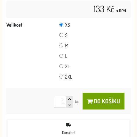
133 Kč
s DPH
Velikost
XS
S
M
L
XL
2XL
DO KOŠÍKU
ks
Doručení