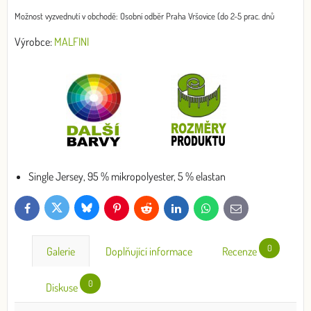
Osobní odběr Praha Vršovice (do 2-5 prac. dnů
Výrobce:
MALFINI
Single Jersey, 95 % mikropolyester, 5 % elastan
Bluesky
Twitter
Facebook
Pinterest
Reddit
LinkedIn
WhatsApp
E-
mail
0
Galerie
Doplňující informace
Recenze
0
Diskuse