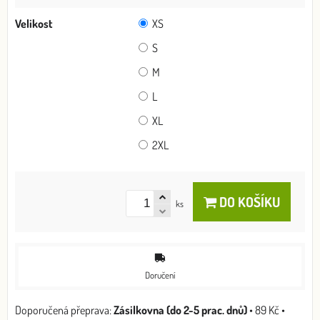
Velikost
XS
S
M
L
XL
2XL
DO KOŠÍKU
ks
Doručení
Zásilkovna (do 2-5 prac. dnů)
•
89 Kč
•