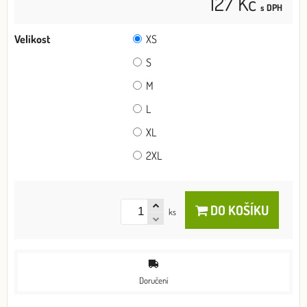
127 Kč
s DPH
Velikost
XS
S
M
L
XL
2XL
DO KOŠÍKU
ks
Doručení