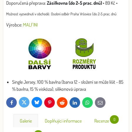
Zásilkovna (do 2-5 prac. dnů)
•
89 Kč
•
Osobní odběr Praha Vršovice (do 2-5 prac. dnů
Výrobce:
MALFINI
Single Jersey, 100 % bavlna (barva 12 - složení se může lišit - 85
% bavlna, 15 % viskóza), silikonová úprava
Bluesky
Twitter
Facebook
Pinterest
Reddit
LinkedIn
WhatsApp
E-
mail
0
Galerie
Doplňující informace
Recenze