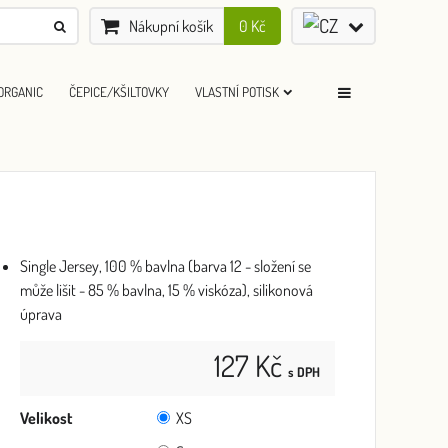
Nákupní košík
0 Kč
ORGANIC
ČEPICE/KŠILTOVKY
VLASTNÍ POTISK
Single Jersey, 100 % bavlna (barva 12 - složení se
může lišit - 85 % bavlna, 15 % viskóza), silikonová
úprava
127 Kč
s DPH
Velikost
XS