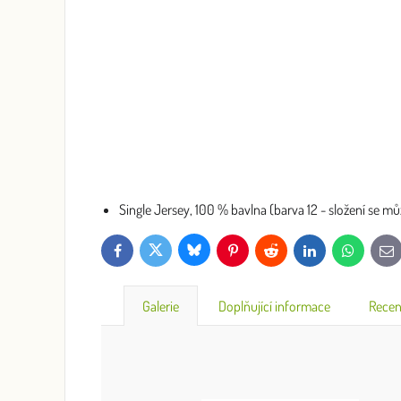
Single Jersey, 100 % bavlna (barva 12 - složení se můž
Bluesky
Twitter
Facebook
Pinterest
Reddit
LinkedIn
WhatsApp
E-
mai
Galerie
Doplňující informace
Recen