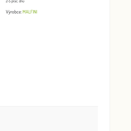
2-5 prac. dnů
Výrobce:
MALFINI