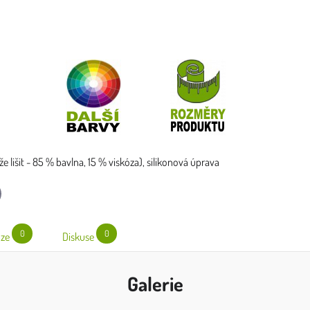
e lišit - 85 % bavlna, 15 % viskóza), silikonová úprava
l
0
0
ze
Diskuse
Galerie