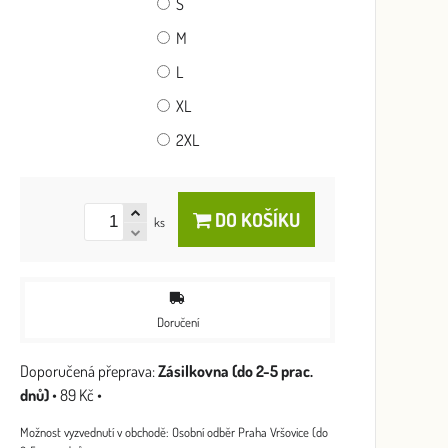
S
M
L
XL
2XL
DO KOŠÍKU
ks
Doručení
Zásilkovna (do 2-5 prac.
dnů)
•
89 Kč
•
Osobní odběr Praha Vršovice (do