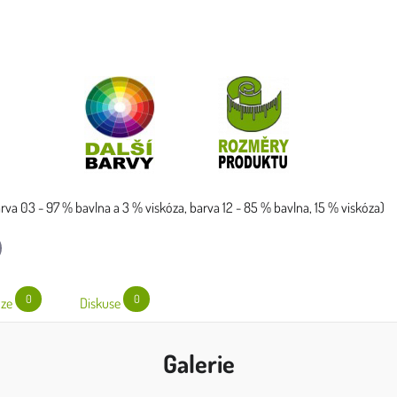
barva 03 - 97 % bavlna a 3 % viskóza, barva 12 - 85 % bavlna, 15 % viskóza)
l
0
0
ze
Diskuse
Galerie