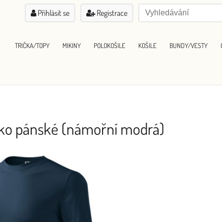
Přihlásit se
Registrace
TRIČKA/TOPY
MIKINY
POLOKOŠILE
KOŠILE
BUNDY/VESTY
ičko pánské (námořní modrá)