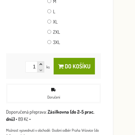
M
L
XL
2XL
3XL
DO KOŠÍKU
ks
Doručení
Zásilkovna (do 2-5 prac.
dnů)
•
89 Kč
•
Osobní odběr Praha Vršovice (do