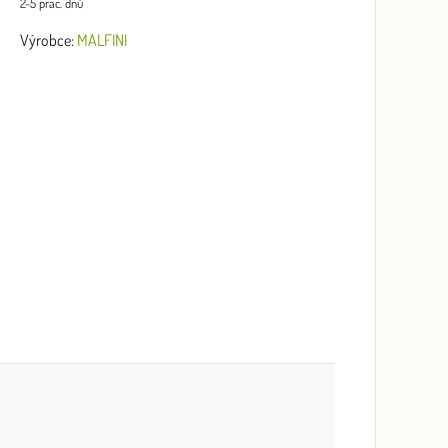
2-5 prac. dnů
Výrobce:
MALFINI