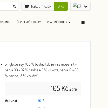
Nákupní košík
0 Kč
ORGANIC
ČEPICE/KŠILTOVKY
VLASTNÍ POTISK
Single Jersey, 100 % bavlna (složení se může lišit -
barva 03 - 97 % bavlna a 3 % viskóza, barva 12 - 85
% bavlna, 15 % viskóza)
105 Kč
s DPH
Velikost
S