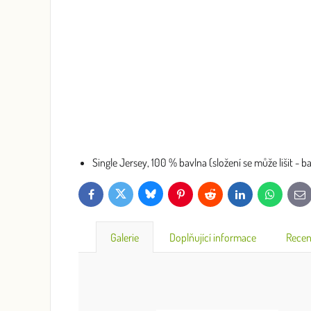
Single Jersey, 100 % bavlna (složení se může lišit - 
Bluesky
Twitter
Facebook
Pinterest
Reddit
LinkedIn
WhatsApp
E-
mai
Galerie
Doplňující informace
Recen