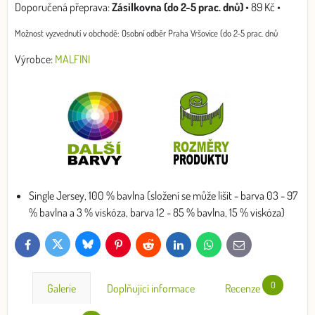
Zásilkovna (do 2-5 prac. dnů)
•
89 Kč
•
Osobní odběr Praha Vršovice (do 2-5 prac. dnů
Výrobce:
MALFINI
Single Jersey, 100 % bavlna (složení se může lišit - barva 03 - 97
% bavlna a 3 % viskóza, barva 12 - 85 % bavlna, 15 % viskóza)
Bluesky
Twitter
Facebook
Pinterest
Reddit
LinkedIn
WhatsApp
E-
mail
0
Galerie
Doplňující informace
Recenze