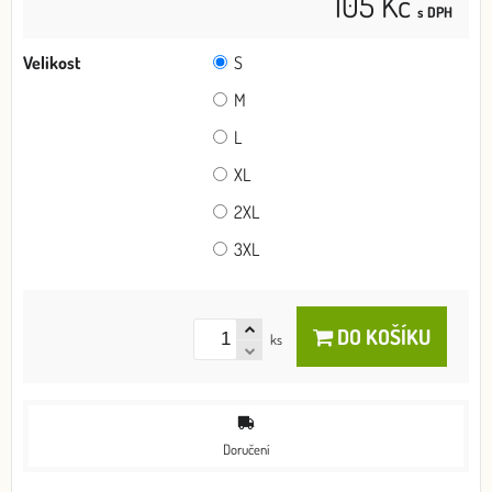
105 Kč
s DPH
Velikost
S
M
L
XL
2XL
3XL
DO KOŠÍKU
ks
Doručení