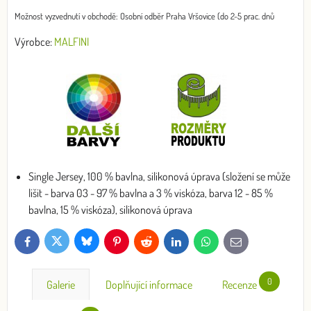
Osobní odběr Praha Vršovice (do 2-5 prac. dnů
Výrobce:
MALFINI
Single Jersey, 100 % bavlna, silikonová úprava (složení se může
lišit - barva 03 - 97 % bavlna a 3 % viskóza, barva 12 - 85 %
bavlna, 15 % viskóza), silikonová úprava
Bluesky
Twitter
Facebook
Pinterest
Reddit
LinkedIn
WhatsApp
E-
mail
0
Galerie
Doplňující informace
Recenze