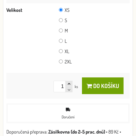
Velikost
XS
S
M
L
XL
2XL
DO KOŠÍKU
ks
Doručení
Zásilkovna (do 2-5 prac. dnů)
•
89 Kč
•