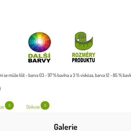
ní se může lišit - barva 03 - 97 % bavlna a 3 % viskóza, barva 12 - 85 % bavl
l
0
0
ze
Diskuse
Galerie