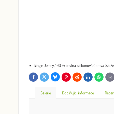
Single Jersey, 100 % bavlna, silikonová úprava (slože
Bluesky
Twitter
Facebook
Pinterest
Reddit
LinkedIn
WhatsApp
E-
mai
Galerie
Doplňující informace
Recen