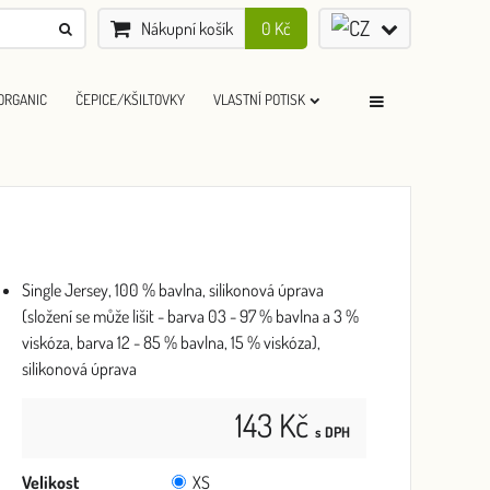
Nákupní košík
0 Kč
ORGANIC
ČEPICE/KŠILTOVKY
VLASTNÍ POTISK
Single Jersey, 100 % bavlna, silikonová úprava
(složení se může lišit - barva 03 - 97 % bavlna a 3 %
viskóza, barva 12 - 85 % bavlna, 15 % viskóza),
silikonová úprava
143 Kč
s DPH
Velikost
XS