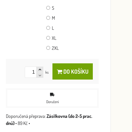
S
M
L
XL
2XL
DO KOŠÍKU
ks
Doručení
Zásilkovna (do 2-5 prac.
dnů)
•
89 Kč
•