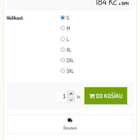
184 Kč
s DPH
Velikost
S
M
L
XL
2XL
3XL
DO KOŠÍKU
ks
Doručení