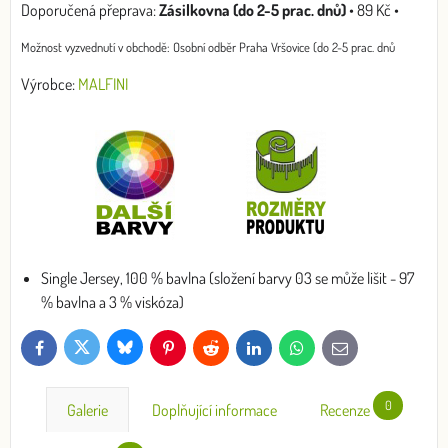
Zásilkovna (do 2-5 prac. dnů)
•
89 Kč
•
Osobní odběr Praha Vršovice (do 2-5 prac. dnů
Výrobce:
MALFINI
Single Jersey, 100 % bavlna (složení barvy 03 se může lišit - 97
% bavlna a 3 % viskóza)
Bluesky
Twitter
Facebook
Pinterest
Reddit
LinkedIn
WhatsApp
E-
mail
0
Galerie
Doplňující informace
Recenze