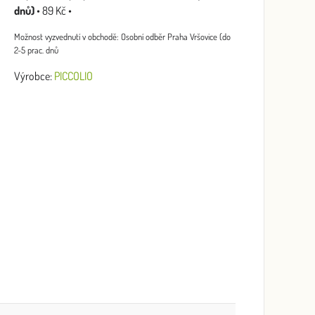
dnů)
•
89 Kč
•
Osobní odběr Praha Vršovice (do
2-5 prac. dnů
Výrobce:
PICCOLIO