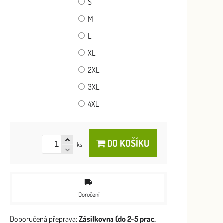
S
M
L
XL
2XL
3XL
4XL
DO KOŠÍKU
ks
Doručení
Zásilkovna (do 2-5 prac.