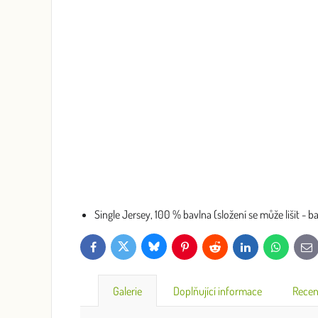
Single Jersey, 100 % bavlna (složení se může lišit - 
Bluesky
Twitter
Facebook
Pinterest
Reddit
LinkedIn
WhatsApp
E-
mai
Galerie
Doplňující informace
Recen