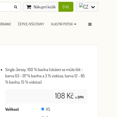
Nákupní košík
0 Kč
ORGANIC
ČEPICE/KŠILTOVKY
VLASTNÍ POTISK
Single Jersey, 100 % bavlna (složení se může lišit -
barva 03 - 97 % bavlna a 3 % viskóza, barva 12 - 85
% bavlna, 15 % viskóza)
108 Kč
s DPH
Velikost
XS