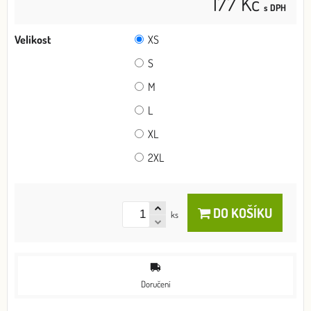
177 Kč
s DPH
Velikost
XS
S
M
L
XL
2XL
DO KOŠÍKU
ks
Doručení