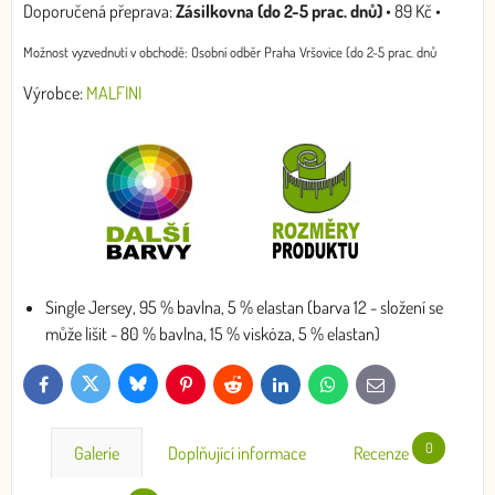
Zásilkovna (do 2-5 prac. dnů)
•
89 Kč
•
Osobní odběr Praha Vršovice (do 2-5 prac. dnů
Výrobce:
MALFINI
Single Jersey, 95 % bavlna, 5 % elastan (barva 12 - složení se
může lišit - 80 % bavlna, 15 % viskóza, 5 % elastan)
Bluesky
Twitter
Facebook
Pinterest
Reddit
LinkedIn
WhatsApp
E-
mail
0
Galerie
Doplňující informace
Recenze