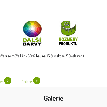
ožení se může lišit - 80 % bavlna, 15 % viskóza, 5 % elastan)
l
0
0
ze
Diskuse
Galerie