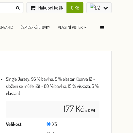
Nákupní košík
0 Kč
ORGANIC
ČEPICE/KŠILTOVKY
VLASTNÍ POTISK
Single Jersey, 95 % bavlna, 5 % elastan (barva 12 -
složení se může lišit - 80 % bavlna, 15 % viskóza, 5 %
elastan)
177 Kč
s DPH
Velikost
XS