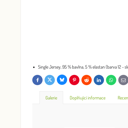
Single Jersey, 95 % bavlna, 5 % elastan (barva 12 - sl
Bluesky
Twitter
Facebook
Pinterest
Reddit
LinkedIn
WhatsApp
E-
mai
Galerie
Doplňující informace
Recen