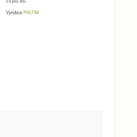
2-5 prac. dnů
Výrobce:
MALFINI