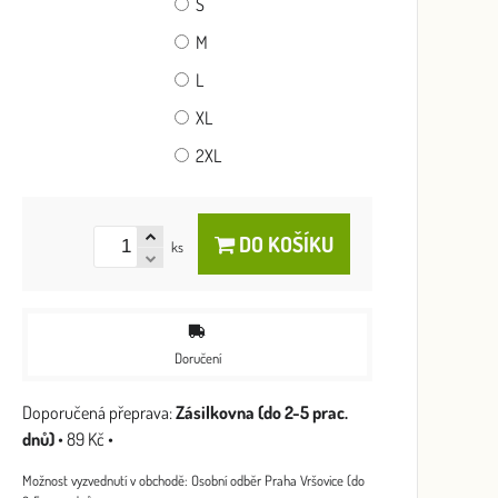
S
M
L
XL
2XL
DO KOŠÍKU
ks
Doručení
Zásilkovna (do 2-5 prac.
dnů)
•
89 Kč
•
Osobní odběr Praha Vršovice (do