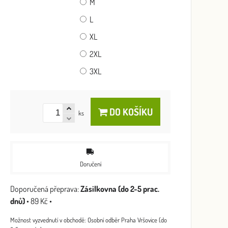
M
L
XL
2XL
3XL
DO KOŠÍKU
ks
Doručení
Zásilkovna (do 2-5 prac.
dnů)
•
89 Kč
•
Osobní odběr Praha Vršovice (do