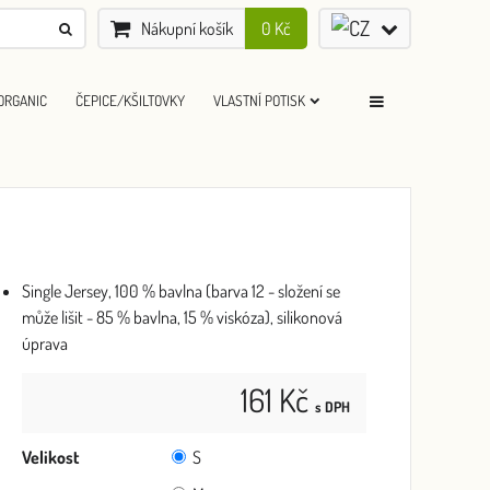
Nákupní košík
0 Kč
ORGANIC
ČEPICE/KŠILTOVKY
VLASTNÍ POTISK
Single Jersey, 100 % bavlna (barva 12 - složení se
může lišit - 85 % bavlna, 15 % viskóza), silikonová
úprava
161 Kč
s DPH
Velikost
S