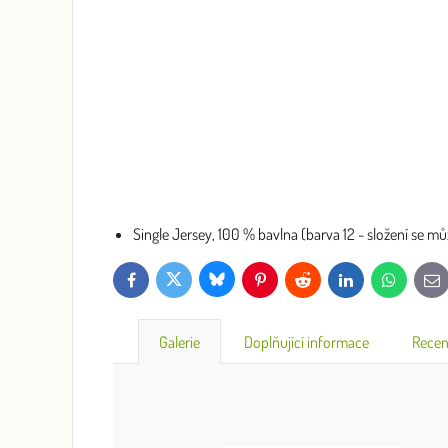
Single Jersey, 100 % bavlna (barva 12 - složení se můž
Bluesky
Twitter
Facebook
Pinterest
Reddit
LinkedIn
WhatsApp
E-
mai
Galerie
Doplňující informace
Recen