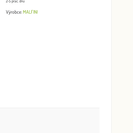
2-5 prac. dnů
Výrobce:
MALFINI