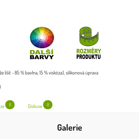
e lišit - 85 % bavlna, 15 % viskóza), silikonová úprava
l
0
0
ze
Diskuse
Galerie