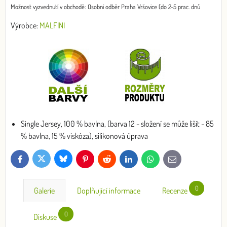
Osobní odběr Praha Vršovice (do 2-5 prac. dnů
Výrobce:
MALFINI
Single Jersey, 100 % bavlna, (barva 12 - složení se může lišit - 85
% bavlna, 15 % viskóza), silikonová úprava
Bluesky
Twitter
Facebook
Pinterest
Reddit
LinkedIn
WhatsApp
E-
mail
0
Galerie
Doplňující informace
Recenze
0
Diskuse