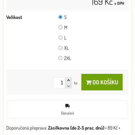
169 Kč
s DPH
Velikost
S
M
L
XL
2XL
DO KOŠÍKU
ks
Doručení
Zásilkovna (do 2-5 prac. dnů)
•
89 Kč
•