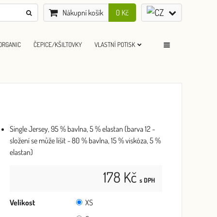
Nákupní košík
0 Kč
ORGANIC
ČEPICE/KŠILTOVKY
VLASTNÍ POTISK
Single Jersey, 95 % bavlna, 5 % elastan (barva 12 -
složení se může lišit - 80 % bavlna, 15 % viskóza, 5 %
elastan)
178 Kč
s DPH
Velikost
XS