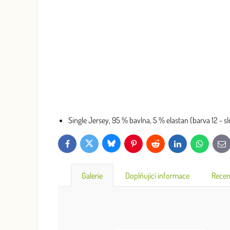
Single Jersey, 95 % bavlna, 5 % elastan (barva 12 - sl
Bluesky
Twitter
Facebook
Pinterest
Reddit
LinkedIn
WhatsApp
E-
mai
Galerie
Doplňující informace
Recen