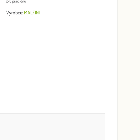
2-5 prac. dnů
Výrobce:
MALFINI