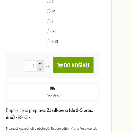
S
M
L
XL
2XL
DO KOŠÍKU
ks
Doručení
Zásilkovna (do 2-5 prac.
dnů)
•
89 Kč
•
Osobní odběr Praha Vršovice (do