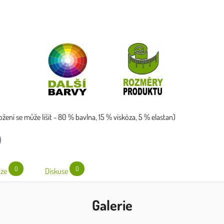
ožení se může lišit - 80 % bavlna, 15 % viskóza, 5 % elastan)
l
0
0
ze
Diskuse
Galerie