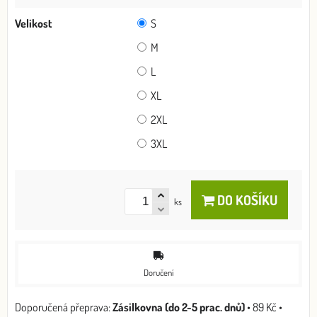
Velikost
S
M
L
XL
2XL
3XL
DO KOŠÍKU
ks
Doručení
Zásilkovna (do 2-5 prac. dnů)
•
89 Kč
•