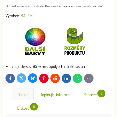
Osobní odběr Praha Vršovice (do 2-5 prac. dnů
Výrobce:
MALFINI
Single Jersey, 95 % mikropolyester, 5 % elastan
Bluesky
Twitter
Facebook
Pinterest
Reddit
LinkedIn
WhatsApp
E-
mail
0
Galerie
Doplňující informace
Recenze
0
Diskuse