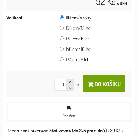
92 Kč
s DPH
Velikost
110 cm/4 roky
158 cm/12 let
122 cm/6 let
146 cm/10 let
134 cm/8 let
DO KOŠÍKU
ks
Doručení
Zásilkovna (do 2-5 prac. dnů)
•
89 Kč
•