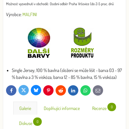
Osobní odběr Praha Vršovice (do 2-5 prac. dnů
Výrobce:
MALFINI
Single Jersey, 100 % bavlna (složení se může lišit - barva 03 - 97
% bavlna a 3 % viskóza, barva 12 - 85 % bavlna, 15 % viskóza)
Bluesky
Twitter
Facebook
Pinterest
Reddit
LinkedIn
WhatsApp
E-
mail
0
Galerie
Doplňující informace
Recenze
0
Diskuse