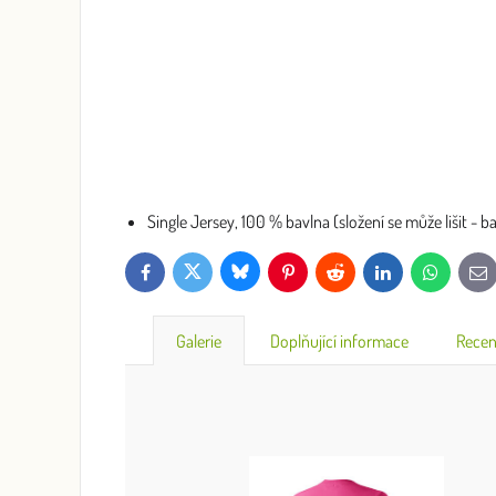
Single Jersey, 100 % bavlna (složení se může lišit - 
Bluesky
Twitter
Facebook
Pinterest
Reddit
LinkedIn
WhatsApp
E-
mai
Galerie
Doplňující informace
Recen