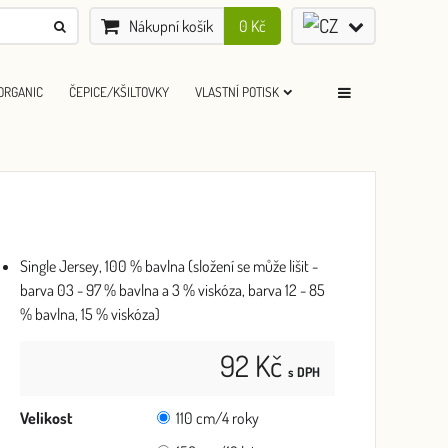
Nákupní košík
0 Kč
ORGANIC
ČEPICE/KŠILTOVKY
VLASTNÍ POTISK
Single Jersey, 100 % bavlna (složení se může lišit -
barva 03 - 97 % bavlna a 3 % viskóza, barva 12 - 85
% bavlna, 15 % viskóza)
92 Kč
s DPH
Velikost
110 cm/4 roky