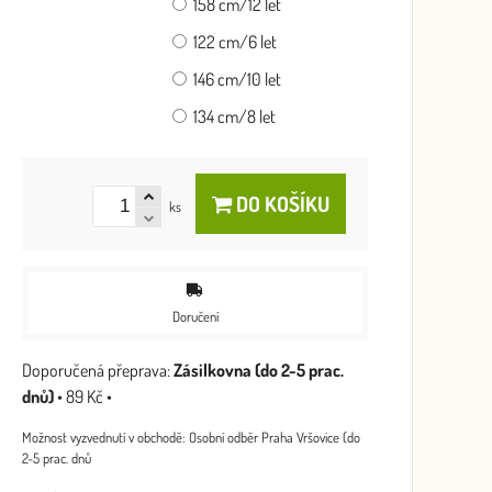
158 cm/12 let
122 cm/6 let
146 cm/10 let
134 cm/8 let
DO KOŠÍKU
ks
Doručení
Zásilkovna (do 2-5 prac.
dnů)
•
89 Kč
•
Osobní odběr Praha Vršovice (do
2-5 prac. dnů