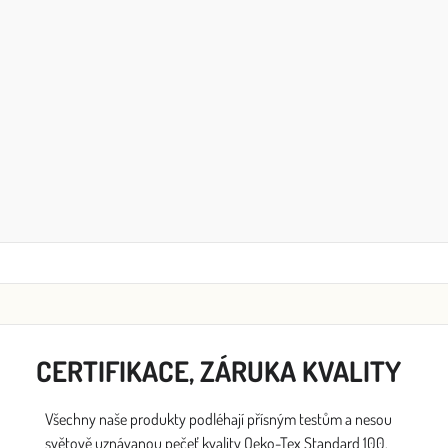
CERTIFIKACE, ZÁRUKA KVALITY
Všechny naše produkty podléhají přísným testům a nesou
světově uznávanou pečeť kvality Oeko-Tex Standard 100.