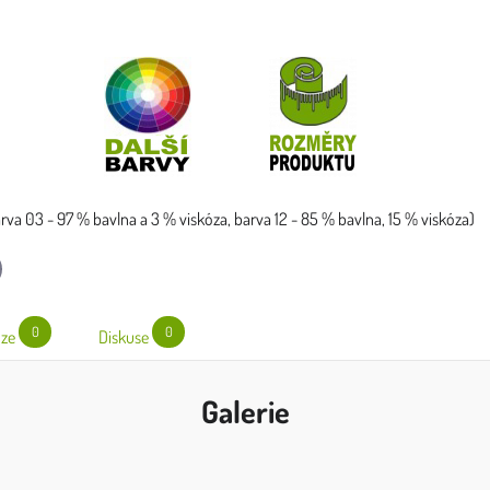
barva 03 - 97 % bavlna a 3 % viskóza, barva 12 - 85 % bavlna, 15 % viskóza)
l
0
0
ze
Diskuse
Galerie