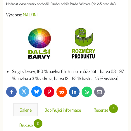
Osobní odběr Praha Vršovice (do 2-5 prac. dnů
Výrobce:
MALFINI
Single Jersey, 100 % bavlna (složení se může lišit - barva 03 - 97
% bavlna a 3 % viskóza, barva 12 - 85 % bavlna, 15 % viskóza)
Bluesky
Twitter
Facebook
Pinterest
Reddit
LinkedIn
WhatsApp
E-
mail
0
Galerie
Doplňující informace
Recenze
0
Diskuse