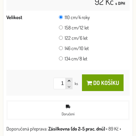
92 Kč
s DPH
Velikost
110 cm/4 roky
158 cm/12 let
122 cm/6 let
146 cm/10 let
134 cm/8 let
DO KOŠÍKU
ks
Doručení
Zásilkovna (do 2-5 prac. dnů)
•
89 Kč
•