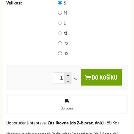
Velikost
S
M
L
XL
2XL
3XL
DO KOŠÍKU
ks
Doručení
Zásilkovna (do 2-5 prac. dnů)
•
89 Kč
•
Osobní odběr Praha Vršovice (do 2-5 prac. dnů