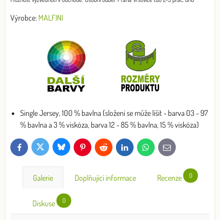
Výrobce:
MALFINI
Single Jersey, 100 % bavlna (složení se může lišit - barva 03 - 97
% bavlna a 3 % viskóza, barva 12 - 85 % bavlna, 15 % viskóza)
Bluesky
Twitter
Facebook
Pinterest
Reddit
LinkedIn
WhatsApp
E-
mail
0
Galerie
Doplňující informace
Recenze
0
Diskuse