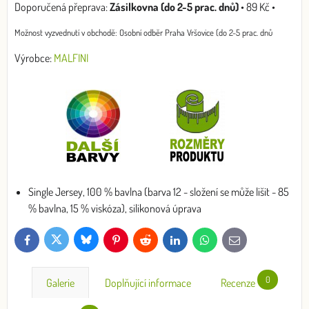
Zásilkovna (do 2-5 prac. dnů)
•
89 Kč
•
Osobní odběr Praha Vršovice (do 2-5 prac. dnů
Výrobce:
MALFINI
Single Jersey, 100 % bavlna (barva 12 - složení se může lišit - 85
% bavlna, 15 % viskóza), silikonová úprava
Bluesky
Twitter
Facebook
Pinterest
Reddit
LinkedIn
WhatsApp
E-
mail
0
Galerie
Doplňující informace
Recenze