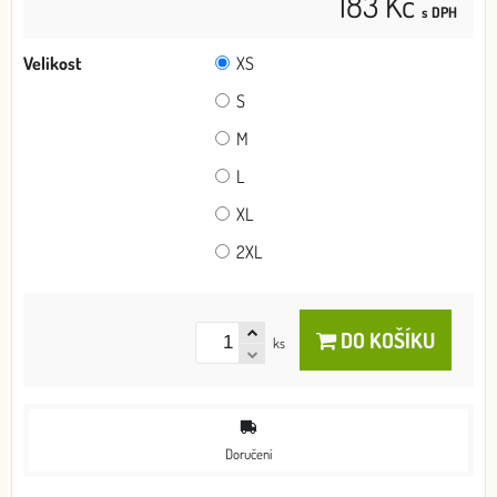
183 Kč
s DPH
Velikost
XS
S
M
L
XL
2XL
DO KOŠÍKU
ks
Doručení