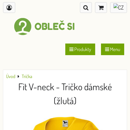
Produkty
Menu
Úvod
Trička
Fit V-neck - Tričko dámské
(žlutá)