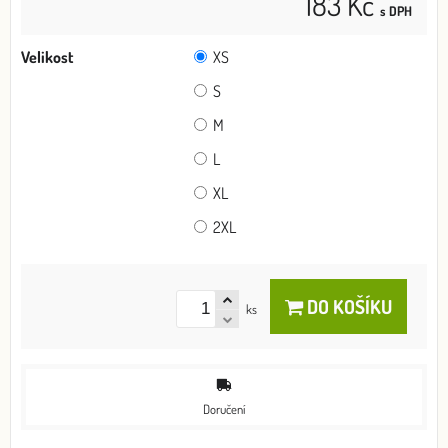
183 Kč
s DPH
Velikost
XS
S
M
L
XL
2XL
DO KOŠÍKU
ks
Doručení