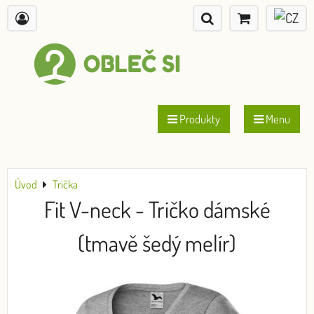
Produkty
Menu
Úvod
Trička
Fit V-neck - Tričko dámské
(tmavě šedý melír)