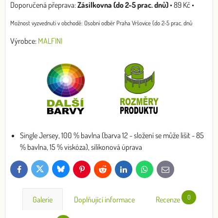
Zásilkovna (do 2-5 prac. dnů)
•
89 Kč
•
Osobní odběr Praha Vršovice (do 2-5 prac. dnů
Výrobce:
MALFINI
Single Jersey, 100 % bavlna (barva 12 - složení se může lišit - 85
% bavlna, 15 % viskóza), silikonová úprava
Bluesky
Twitter
Facebook
Pinterest
Reddit
LinkedIn
WhatsApp
E-
mail
0
Galerie
Doplňující informace
Recenze