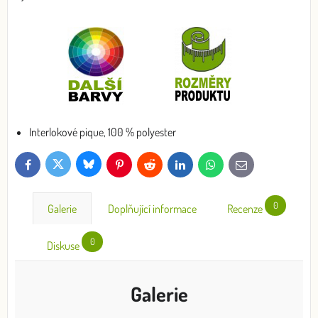
Interlokové pique, 100 % polyester
Bluesky
Twitter
Facebook
Pinterest
Reddit
LinkedIn
WhatsApp
E-
mail
0
Galerie
Doplňující informace
Recenze
0
Diskuse
Galerie