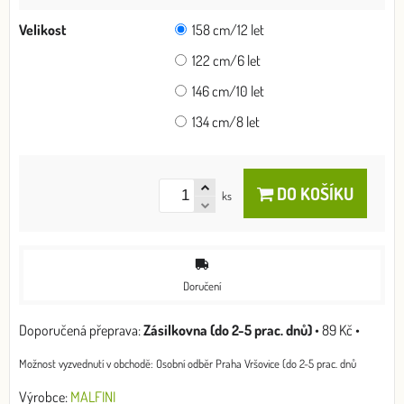
Velikost
158 cm/12 let
122 cm/6 let
146 cm/10 let
134 cm/8 let
DO KOŠÍKU
ks
Doručení
Zásilkovna (do 2-5 prac. dnů)
•
89 Kč
•
Osobní odběr Praha Vršovice (do 2-5 prac. dnů
Výrobce:
MALFINI