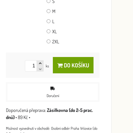
S
M
L
XL
2XL
DO KOŠÍKU
ks
Doručení
Zásilkovna (do 2-5 prac.
dnů)
•
89 Kč
•
Osobní odběr Praha Vršovice (do