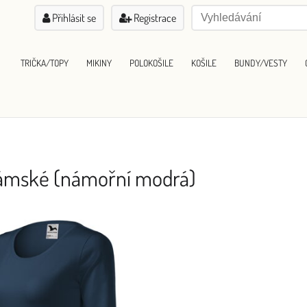
Přihlásit se
Registrace
TRIČKA/TOPY
MIKINY
POLOKOŠILE
KOŠILE
BUNDY/VESTY
 dámské (námořní modrá)