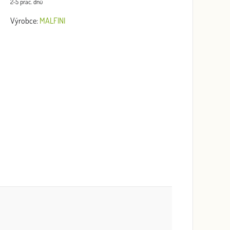
2-5 prac. dnů
Výrobce:
MALFINI