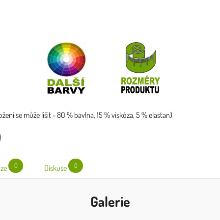
ožení se může lišit - 80 % bavlna, 15 % viskóza, 5 % elastan)
l
0
0
ze
Diskuse
Galerie