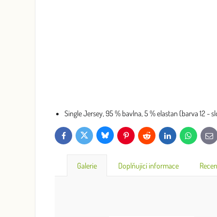
Single Jersey, 95 % bavlna, 5 % elastan (barva 12 - sl
Bluesky
Twitter
Facebook
Pinterest
Reddit
LinkedIn
WhatsApp
E-
mai
Galerie
Doplňující informace
Recen