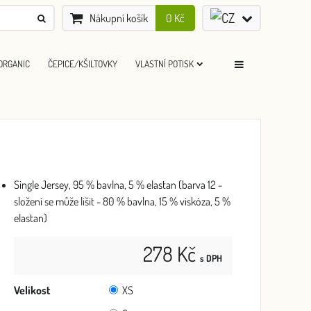
Nákupní košík
0 Kč
ORGANIC
ČEPICE/KŠILTOVKY
VLASTNÍ POTISK
Single Jersey, 95 % bavlna, 5 % elastan (barva 12 -
složení se může lišit - 80 % bavlna, 15 % viskóza, 5 %
elastan)
278 Kč
s DPH
Velikost
XS