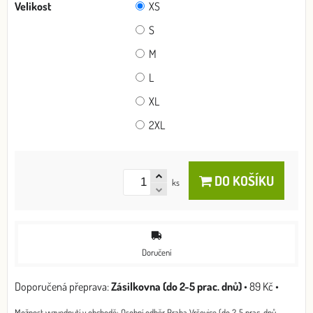
Velikost
XS
S
M
L
XL
2XL
DO KOŠÍKU
ks
Doručení
Zásilkovna (do 2-5 prac. dnů)
•
89 Kč
•
Osobní odběr Praha Vršovice (do 2-5 prac. dnů