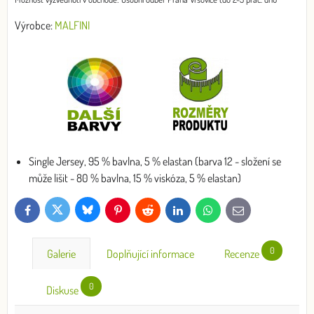
Výrobce:
MALFINI
Single Jersey, 95 % bavlna, 5 % elastan (barva 12 - složení se
může lišit - 80 % bavlna, 15 % viskóza, 5 % elastan)
Bluesky
Twitter
Facebook
Pinterest
Reddit
LinkedIn
WhatsApp
E-
mail
0
Galerie
Doplňující informace
Recenze
0
Diskuse