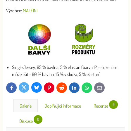
Výrobce:
MALFINI
Single Jersey, 95 % bavlna, 5 % elastan (barva 12 - složení se
může lišit - 80 % bavlna, 15 % viskóza, 5 % elastan)
Bluesky
Twitter
Facebook
Pinterest
Reddit
LinkedIn
WhatsApp
E-
mail
0
Galerie
Doplňující informace
Recenze
0
Diskuse