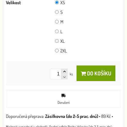
Velikost
XS
S
M
L
XL
2XL
DO KOŠÍKU
ks
Doručení
Zásilkovna (do 2-5 prac. dnů)
•
89 Kč
•
Osobní odběr Praha Vršovice (do 2-5 prac. dnů