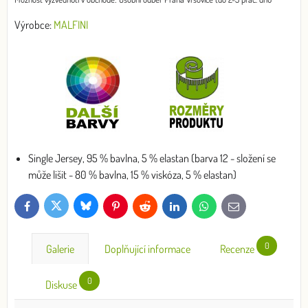
Výrobce:
MALFINI
Single Jersey, 95 % bavlna, 5 % elastan (barva 12 - složení se
může lišit - 80 % bavlna, 15 % viskóza, 5 % elastan)
Bluesky
Twitter
Facebook
Pinterest
Reddit
LinkedIn
WhatsApp
E-
mail
0
Galerie
Doplňující informace
Recenze
0
Diskuse