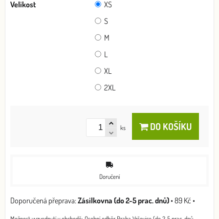
Velikost
XS
S
M
L
XL
2XL
DO KOŠÍKU
ks
Doručení
Zásilkovna (do 2-5 prac. dnů)
•
89 Kč
•
Osobní odběr Praha Vršovice (do 2-5 prac. dnů