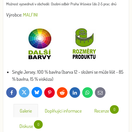
Osobní odběr Praha Vršovice (do 2-5 prac. dnů
Výrobce:
MALFINI
Single Jersey, 100 % bavlna (barva 12 - složení se může lišit - 85
% bavlna, 15 % viskóza)
Bluesky
Twitter
Facebook
Pinterest
Reddit
LinkedIn
WhatsApp
E-
mail
0
Galerie
Doplňující informace
Recenze
0
Diskuse