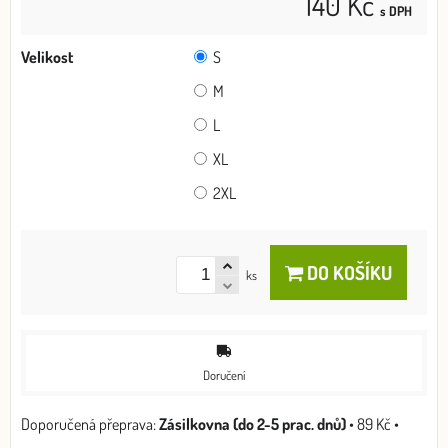
140 Kč
s DPH
Velikost
S
M
L
XL
2XL
DO KOŠÍKU
ks
Doručení
Zásilkovna (do 2-5 prac. dnů)
•
89 Kč
•