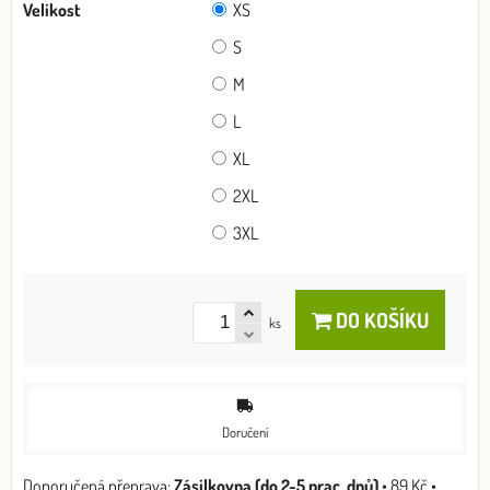
Velikost
XS
S
M
L
XL
2XL
3XL
DO KOŠÍKU
ks
Doručení
Zásilkovna (do 2-5 prac. dnů)
•
89 Kč
•