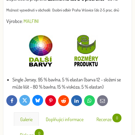
Osobní odběr Praha Vršovice (do 2-5 prac. dnů
Výrobce:
MALFINI
Single Jersey, 95 % bavlna, 5 % elastan (barva 12 - složení se
může lišit - 80 % bavlna, 15 % viskóza, 5 % elastan)
Bluesky
Twitter
Facebook
Pinterest
Reddit
LinkedIn
WhatsApp
E-
mail
0
Galerie
Doplňující informace
Recenze
0
Diskuse