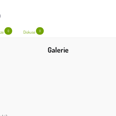
l
0
0
ze
Diskuse
Galerie