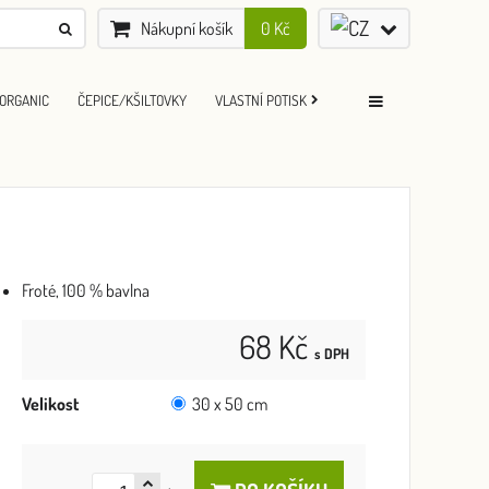
Nákupní košík
0 Kč
ORGANIC
ČEPICE/KŠILTOVKY
VLASTNÍ POTISK
Froté, 100 % bavlna
68 Kč
s DPH
Velikost
30 x 50 cm