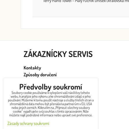
Terry Hand Towel - Malý ručník unisex (královská m
ZÁKAZNÍCKY SERVIS
Kontakty
Způsoby doručení
Obchodní podmínky
Předvolby soukromí
Ochrana osobních údajů
Soubory cookie používáme k vylepšení vaší návštěvy tohoto
Výměna zboží
webu, k analýze jeho výkonu a ke shromažďování údajů o jeho
používání. Můžeme k tomu použít nástroje a služby třetích stran a
Reklamace
shromážděná data mohou být přenášena partnerům v EU, USA
nebo jiných zemích. Kliknutím na „Přijmout všechny soubory
Vrácení/Odstoupení od smlouvy
cookie“ vyjadřujete svůj souhlas s tímto zpracováním. Níže
můžete najít podrobné informace nebo upravit své preference.
Zásady ochrany soukromí