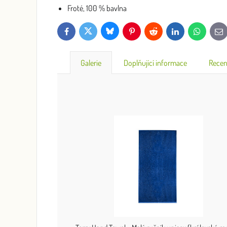
Froté, 100 % bavlna
Bluesky
Twitter
Facebook
Pinterest
Reddit
LinkedIn
WhatsApp
E-
mai
Galerie
Doplňující informace
Recen