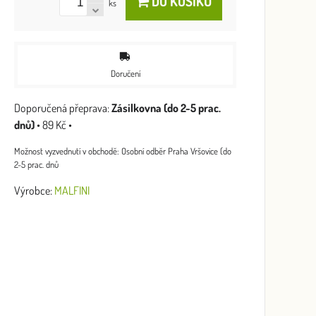
DO KOŠÍKU
ks
Doručení
Zásilkovna (do 2-5 prac.
dnů)
•
89 Kč
•
Osobní odběr Praha Vršovice (do
2-5 prac. dnů
Výrobce:
MALFINI